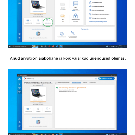
Anud arvuti on ajakohane ja kõik vajalikud uuendused olemas.