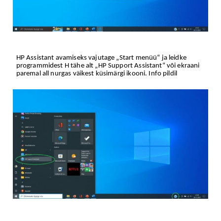
HP Assistant avamiseks vajutage „Start menüü“ ja leidke
programmidest H tähe alt „HP Support Assistant“ või ekraani
paremal all nurgas väikest küsimärgi ikooni. Info pildil