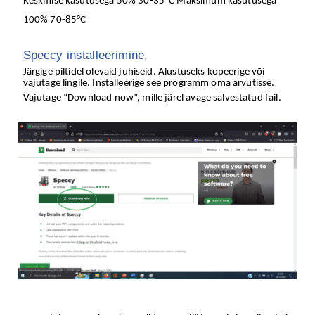
Keskmise kasutusega 50% 30-35ºC Maksimum kasutusega
100% 70-85°C
Speccy installeerimine.
Järgige piltidel olevaid juhiseid. Alustuseks kopeerige või
vajutage lingile. Installeerige see programm oma arvutisse.
Vajutage “Download now”, mille järel avage salvestatud fail.