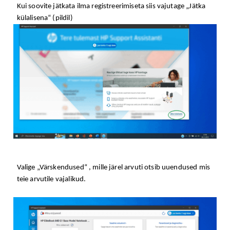
Kui soovite jätkata ilma registreerimiseta siis vajutage „Jätka
külalisena“ (pildil)
Valige „Värskendused“ , mille järel arvuti otsib uuendused mis
teie arvutile vajalikud.