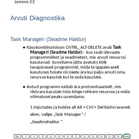
Lenovo
22
Arvuti Diagnostika
Task Manageri (Seadme Haldur)
Käsukombinatsioon CNTRL_ALT-DELETE avab
Task
Manageri (Seadme Haldur)
- kus saab ülevaate
programmidest ja seadmetest, mis arvuti ressurssi
kasutavad. Soovitame jätta avatuks kõik
tavapärased programmid, mida te igapäevaselt
kasutuses hoiate nii näete ära kui palju arvuti oma
resursse kasutab kui te seda kasutate.
Antud programm näitab ära protsentuaalselt, mis
riistvara kasutab töös kõige rohkem resursse ja mida
võimalusel peaks uuendama.
1.Vajutades ja hoides all Alt + Ctrl + Del klahvi avaneb
aken, valige „Task Manager“ /
„Seadmehaldur “