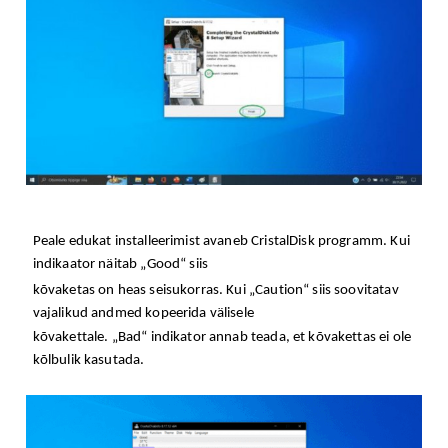
Peale edukat installeerimist avaneb CristalDisk programm. Kui
indikaator näitab „Good“ siis
kõvaketas on heas seisukorras. Kui „Caution“ siis soovitatav
vajalikud andmed kopeerida välisele
kõvakettale. „Bad“ indikator annab teada, et kõvakettas ei ole
kõlbulik kasutada.