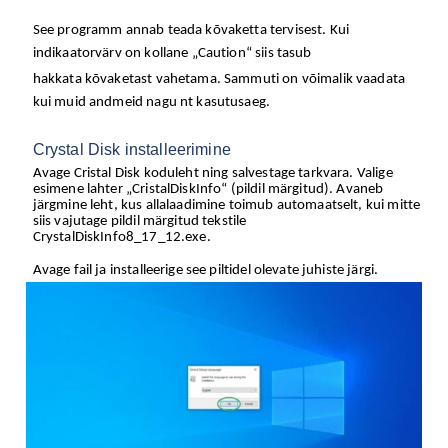
See programm annab teada kõvaketta tervisest. Kui
indikaatorvärv on kollane „Caution“ siis tasub
hakkata kõvaketast vahetama. Sammuti on võimalik vaadata
kui muid andmeid nagu nt kasutusaeg.
Crystal Disk installeerimine
Avage Cristal Disk koduleht ning salvestage tarkvara. Valige
esimene lahter „CristalDiskInfo“ (pildil märgitud). Avaneb
järgmine leht, kus allalaadimine toimub automaatselt, kui mitte
siis vajutage pildil märgitud tekstile
CrystalDiskInfo8_17_12.exe.
Avage fail ja installeerige see piltidel olevate juhiste järgi.