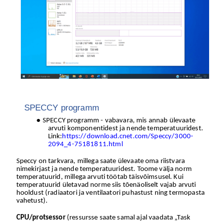
SPECCY programm
SPECCY programm - vabavara, mis annab ülevaate
arvuti komponentidest ja nende temperatuuridest.
Link:
https://download.cnet.com/Speccy/3000-
2094_4-75181811.html
Speccy on tarkvara, millega saate ülevaate oma riistvara
nimekirjast ja nende temperatuuridest. Toome välja norm
temperatuurid, millega arvuti töötab täisvõimsusel. Kui
temperatuurid ületavad norme siis tõenäoliselt vajab arvuti
hooldust (radiaatori ja ventilaatori puhastust ning termopasta
vahetust).
CPU/protsessor
(ressursse saate samal ajal vaadata „Task