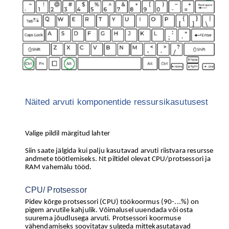
Näited arvuti komponentide ressursikasutusest
Valige pildil märgitud lahter
Siin saate jälgida kui palju kasutavad arvuti riistvara resursse
andmete töötlemiseks. Nt piltidel olevat CPU/protsessori ja
RAM vahemälu tööd.
CPU/ Protsessor
Pidev kõrge protsessori (CPU) töökoormus (90-...%) on
pigem arvutile kahjulik. Võimalusel uuendada või osta
suurema jõudlusega arvuti. Protsessori koormuse
vähendamiseks soovitatav sulgeda mittekasutatavad