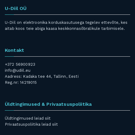
U-Diil OÜ
U-Diil on elektroonika korduskasutusega tegelev ettevõte, kes
aitab koos teie abiga kaasa keskkonnasõbralikule tarbimisele.
Kontakt
+372 56900923
info@udiil.eu
Aadress: Kadaka tee 44, Tallinn, Eesti
Reg.nr: 14219015
Üldtingimused & Privaatsuspoliitika
Üldtingimused leiad
siit
Privaatsuspoliitika leiad
siit