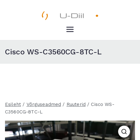
Skip
to
content
U-Diil
Pealeht
Cisco WS-C3560CG-8TC-L
Esileht
/
Võrguseadmed
/
Ruuterid
/ Cisco WS-
C3560CG-8TC-L