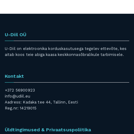
U-Diil OÜ
U-Diil on elektroonika korduskasutusega tegelev ettevõte, kes
aitab koos teie abiga kaasa keskkonnasõbralikule tarbimisele.
Kontakt
+372 56900923
info@udiil.eu
Aadress: Kadaka tee 44, Tallinn, Eesti
Reg.nr: 14219015
Üldtingimused & Privaatsuspoliitika