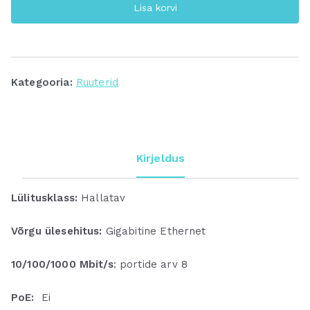
8TC-
Lisa korvi
L
kogus
Kategooria:
Ruuterid
Kirjeldus
Lülitusklass:
Hallatav
Võrgu ülesehitus:
Gigabitine Ethernet
10/100/1000 Mbit/s
: portide arv 8
PoE:
Ei