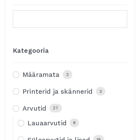
Kategooria
Määramata
2
Printerid ja skännerid
3
Arvutid
27
Lauaarvutid
8
Sülearvutid ja lisad
19