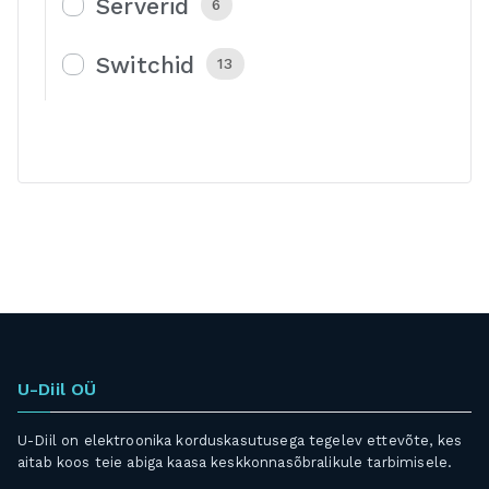
Serverid
6
Switchid
13
U-Diil OÜ
U-Diil on elektroonika korduskasutusega tegelev ettevõte, kes
aitab koos teie abiga kaasa keskkonnasõbralikule tarbimisele.