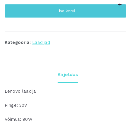
-
+
Lenovo
Lisa korvi
laadija
90W
kogus
Kategooria:
Laadijad
Kirjeldus
Lenovo laadija
Pinge: 20V
Võimus: 90W