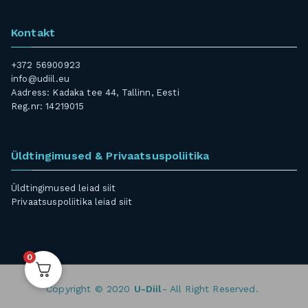
Kontakt
+372 56900923
info@udiil.eu
Aadress: Kadaka tee 44, Tallinn, Eesti
Reg.nr: 14219015
Üldtingimused & Privaatsuspoliitika
Üldtingimused leiad
siit
Privaatsuspoliitika leiad
siit
0
Copyright © 2020
U-Diil
- All Right Reserved.