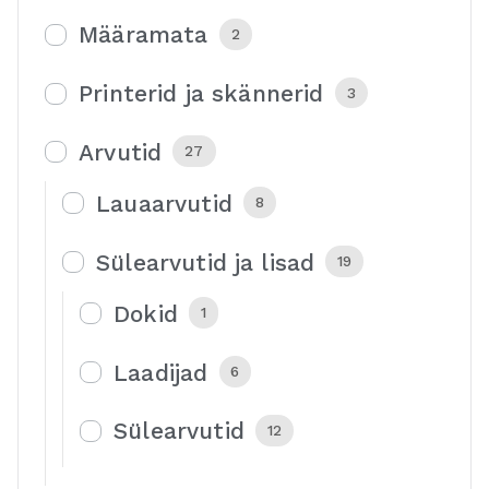
Määramata
2
Printerid ja skännerid
3
Arvutid
27
Lauaarvutid
8
Sülearvutid ja lisad
19
Dokid
1
Laadijad
6
Sülearvutid
12