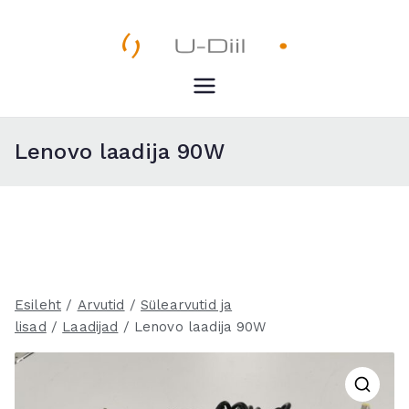
Skip
to
content
U-Diil
Pealeht
Lenovo laadija 90W
Esileht
/
Arvutid
/
Sülearvutid ja
lisad
/
Laadijad
/ Lenovo laadija 90W