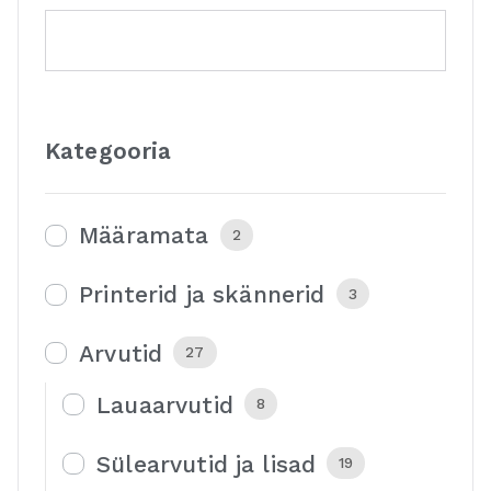
Kategooria
Määramata
2
Printerid ja skännerid
3
Arvutid
27
Lauaarvutid
8
Sülearvutid ja lisad
19