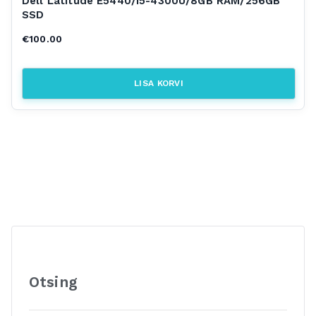
Dell Latitude E5440/i5-4300U/8GB RAM/256GB
SSD
€
100.00
LISA KORVI
Otsing