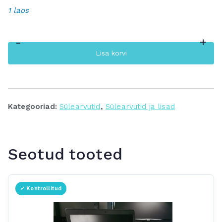
1 laos
-
+
Lenovo
Lisa korvi
ThinkPad
W540/i5
kogus
Kategooriad:
Sülearvutid
,
Sülearvutid ja lisad
Seotud tooted