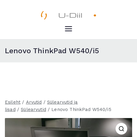
Skip
to
content
U-Diil
Pealeht
Lenovo ThinkPad W540/i5
Esileht
/
Arvutid
/
Sülearvutid ja
lisad
/
Sülearvutid
/ Lenovo ThinkPad W540/i5