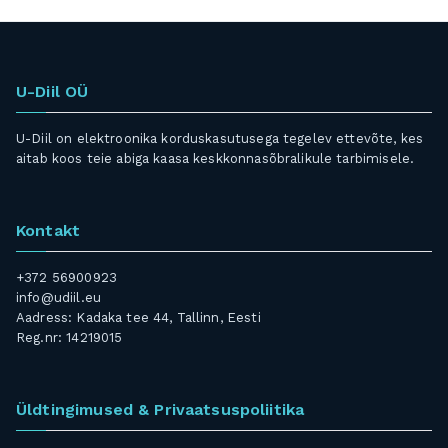
U-Diil OÜ
U-Diil on elektroonika korduskasutusega tegelev ettevõte, kes
aitab koos teie abiga kaasa keskkonnasõbralikule tarbimisele.
Kontakt
+372 56900923
info@udiil.eu
Aadress: Kadaka tee 44, Tallinn, Eesti
Reg.nr: 14219015
Üldtingimused & Privaatsuspoliitika