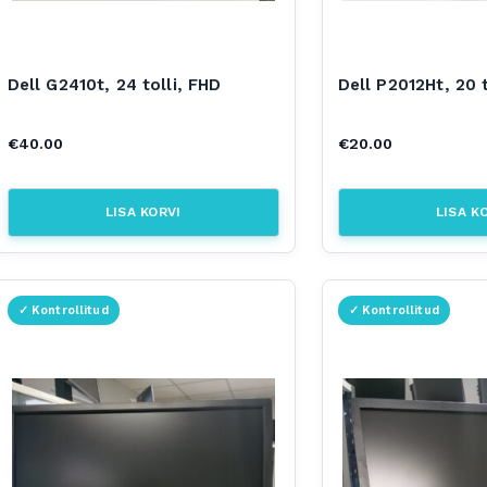
Dell G2410t, 24 tolli, FHD
Dell P2012Ht, 20 t
€
40.00
€
20.00
LISA KORVI
LISA K