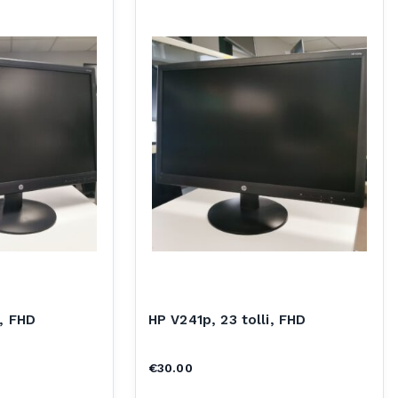
i, FHD
HP V241p, 23 tolli, FHD
€
30.00