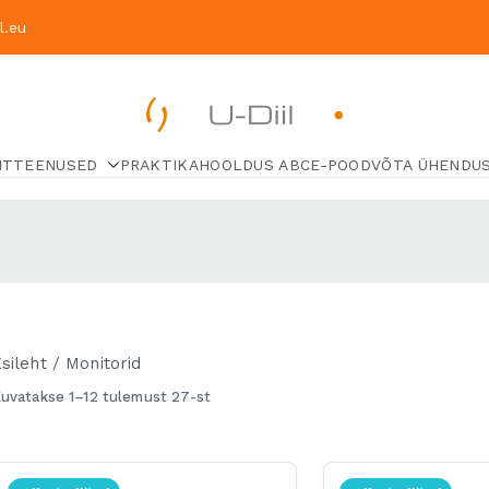
.eu
U-Diil
HT
TEENUSED
PRAKTIKA
HOOLDUS ABC
Pealeht
E-POOD
VÕTA ÜHENDU
sileht
/ Monitorid
uvatakse 1–12 tulemust 27-st