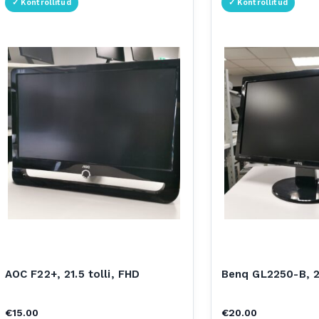
AOC F22+, 21.5 tolli, FHD
Benq GL2250-B, 22
€
15.00
€
20.00