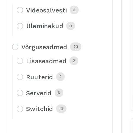
Videosalvesti
3
Üleminekud
8
Võrguseadmed
23
Lisaseadmed
2
Ruuterid
2
Serverid
6
Switchid
13