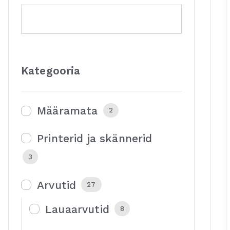
Kategooria
Määramata
2
Printerid ja skännerid
3
Arvutid
27
Lauaarvutid
8