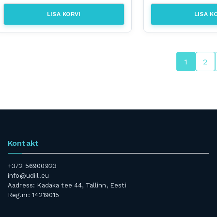
LISA KORVI
LISA K
1
2
Kontakt
+372 56900923
info@udiil.eu
Aadress: Kadaka tee 44, Tallinn, Eesti
Reg.nr: 14219015