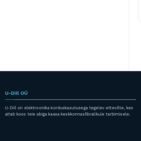
U-Diil OÜ
U-Diil on elektroonika korduskasutusega tegelev ettevõte, kes
aitab koos teie abiga kaasa keskkonnasõbralikule tarbimisele.