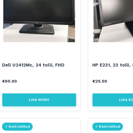
Dell U2412Mc, 24 tolli, FHD
HP E231, 23 tolli,
€
65.00
€
25.00
LISA KORVI
LISA K