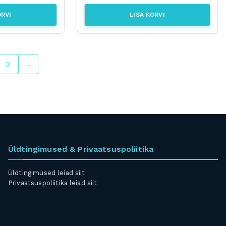
ORVI
LISA KORVI
3
→
Üldtingimused & Privaatsuspoliitika
Üldtingimused leiad
siit
Privaatsuspoliitika leiad
siit