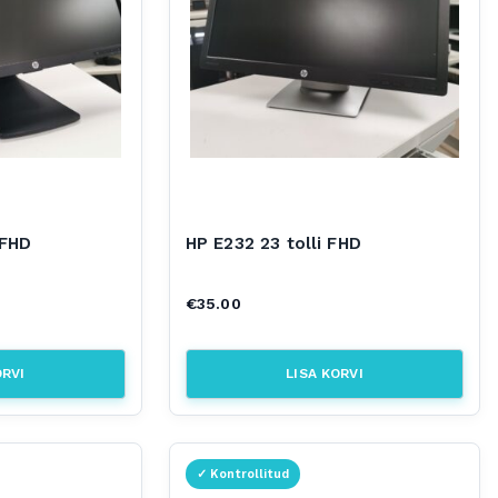
 FHD
HP E232 23 tolli FHD
€
35.00
ORVI
LISA KORVI