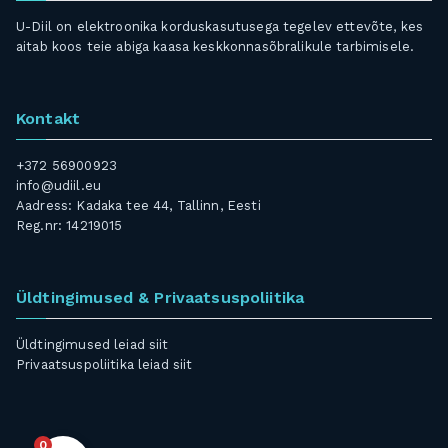
U-Diil on elektroonika korduskasutusega tegelev ettevõte, kes
aitab koos teie abiga kaasa keskkonnasõbralikule tarbimisele.
Kontakt
+372 56900923
info@udiil.eu
Aadress: Kadaka tee 44, Tallinn, Eesti
Reg.nr: 14219015
Üldtingimused & Privaatsuspoliitika
Üldtingimused leiad
siit
Privaatsuspoliitika leiad
siit
0