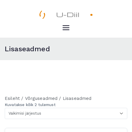
Skip
to
content
U-Diil
Pealeht
Lisaseadmed
Esileht
/
Võrguseadmed
/ Lisaseadmed
Kuvatakse kõik 2 tulemust