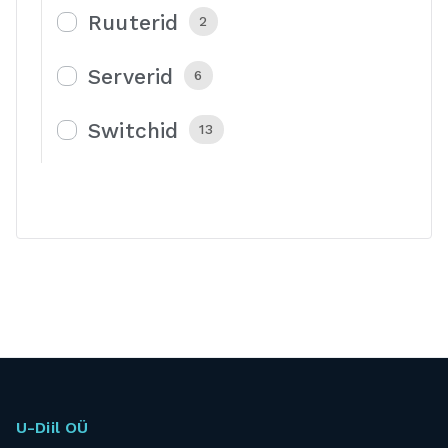
Ruuterid
2
Serverid
6
Switchid
13
U-Diil OÜ