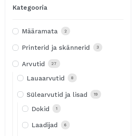
Kategooria
Määramata
2
Printerid ja skännerid
3
Arvutid
27
Lauaarvutid
8
Sülearvutid ja lisad
19
Dokid
1
Laadijad
6