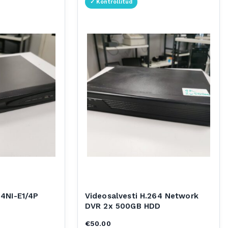
4NI-E1/4P
Videosalvesti H.264 Network
DVR 2x 500GB HDD
€
50.00