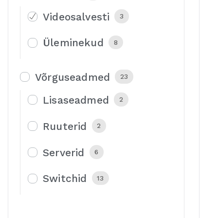
Videosalvesti
3
Üleminekud
8
Võrguseadmed
23
Lisaseadmed
2
Ruuterid
2
Serverid
6
Switchid
13