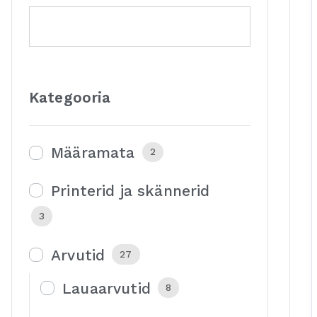
Kategooria
Määramata
2
Printerid ja skännerid
3
Arvutid
27
Lauaarvutid
8