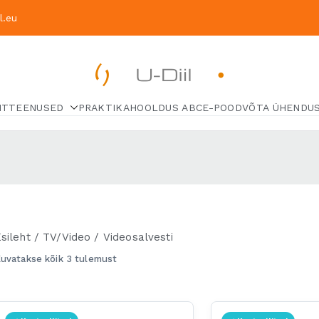
.eu
U-Diil
HT
TEENUSED
PRAKTIKA
HOOLDUS ABC
Pealeht
E-POOD
VÕTA ÜHENDU
sileht
/
TV/Video
/ Videosalvesti
uvatakse kõik 3 tulemust